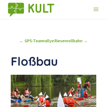
zur Übersicht
GPS-Teamrallye
Riesenrollbahn
Floßbau